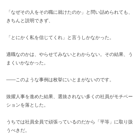
ョ
「なぜその人をその職に就けたのか」と問い詰められても、
ン
きちんと説明できず、
」
を
「とにかく私を信じてくれ」と言うしかなかった。
支
援
適職なのかは、やらせてみないとわからない。その結果、う
まくいかなかった。
――このような事例は枚挙にいとまがないのです。
抜擢人事を進めた結果、選抜されない多くの社員がモチベー
ションを落とした。
うちでは社員全員で頑張っているのだから「平等」に取り扱
うべきだ。