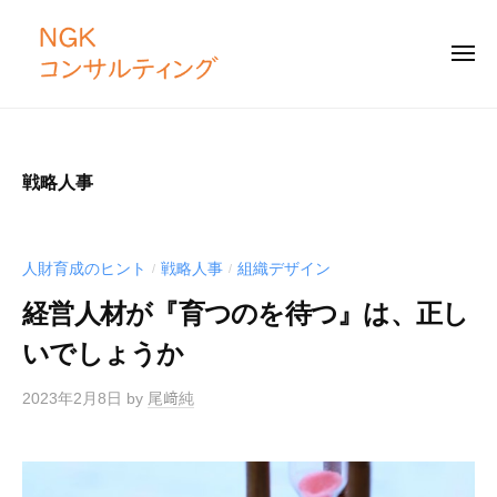
N
コ
G
ン
K
メ
テ
ニ
コ
ュ
ー
N
ン
ン
「
サ
ツ
G
仕
ル
組
へ
K
戦略人事
テ
み
ス
コ
ィ
づ
キ
ン
ン
く
ッ
サ
グ
人財育成のヒント
戦略人事
組織デザイン
/
/
り
プ
ル
」
経営人材が『育つのを待つ』は、正し
テ
と
いでしょうか
ィ
「
ン
土
2023年2月8日
by
尾﨑純
壌
グ
づ
く
り