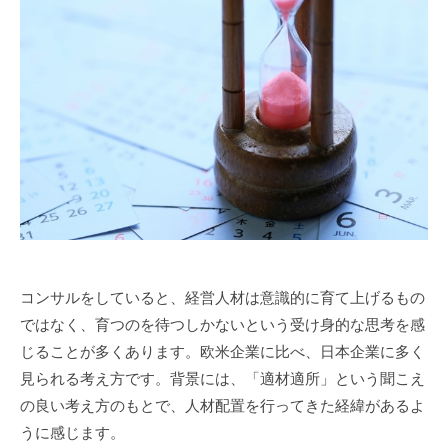
」
を
通
し
て
、
組
織
の
「
自
コンサルをしていると、経営人材は意識的に育て上げるもの
律
的
ではなく、育つのを待つしかないという受け身的な思考を感
イ
じることが多くあります。欧米企業に比べ、日本企業に多く
ノ
見られる考え方です。背景には、「適材適所」という聞こえ
ベ
の良い考え方のもとで、人材配置を行ってきた経緯があるよ
ー
うに感じます。
シ