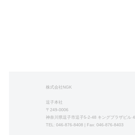
律
的
イ
ノ
ベ
ー
シ
ョ
ン
」
株式会社NGK
を
支
逗子本社
援
〒249-0006
神奈川県逗子市逗子5-2-48 キングプラザビル 4
TEL: 046-876-8408 | Fax: 046-876-8403