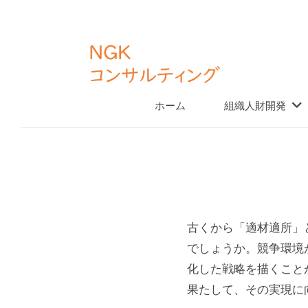
K
コ
コ
ン
ン
テ
サ
ン
ル
N
ホーム
組織人財開発
「
テ
ツ
G
仕
ィ
へ
組
K
ン
ス
み
グ
コ
キ
組
づ
ッ
ン
く
織
プ
サ
り
古くから「適材適所」
ル
」
デ
でしょうか。競争環境
テ
と
化した戦略を描くこと
ザ
ィ
「
果たして、その実現に
土