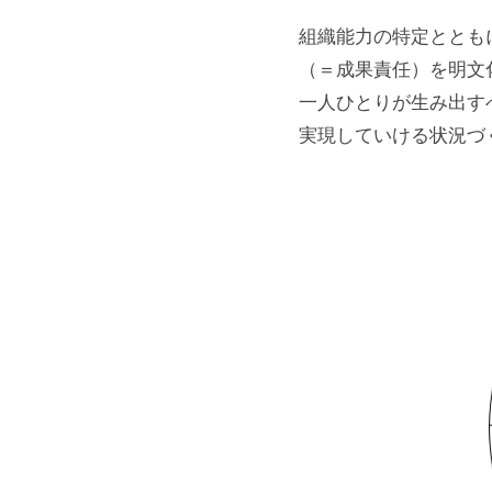
ン
イ
壌
組織能力の特定ととも
グ
づ
ン
（＝成果責任）を明文
く
一人ひとりが生み出す
り
2023
実現していける状況づ
年
」
7
を
月
通
24
し
日
て
by
、
NGK
組
事
織
務
の
局
「
自