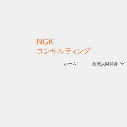
K
コ
ン
サ
コ
ル
ン
テ
テ
ィ
ン
ン
N
ホーム
組織人財開発
「
ツ
グ
G
仕
へ
組
K
ス
み
コ
キ
お
づ
ッ
ン
く
問
プ
サ
り
ル
」
い