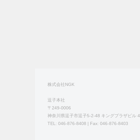
テ
と
合
ィ
「
土
ン
わ
壌
グ
づ
せ
く
り
2025
年
」
3
を
月
株式会社NGK
通
11
し
逗子本社
日
て
〒249-0006
by
、
神奈川県逗子市逗子5-2-48 キングプラザビル 4
NGK
組
TEL: 046-876-8408 | Fax: 046-876-8403
事
織
務
の