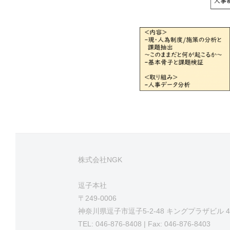
NGK
律
事
的
務
イ
局
ノ
ベ
ー
シ
ョ
ン
」
を
株式会社NGK
支
逗子本社
援
〒249-0006
神奈川県逗子市逗子5-2-48 キングプラザビル 4
TEL: 046-876-8408 | Fax: 046-876-8403