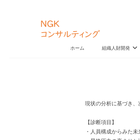
K
コ
コ
ン
ン
テ
サ
ン
ル
N
ホーム
組織人財開発
「
テ
ツ
G
仕
ィ
へ
組
K
ン
ス
み
グ
コ
キ
人
づ
ッ
ン
く
事
プ
サ
り
現状の分析に基づき、
ル
」
制
テ
と
【診断項目】
度
ィ
「
・人員構成からみた未
土