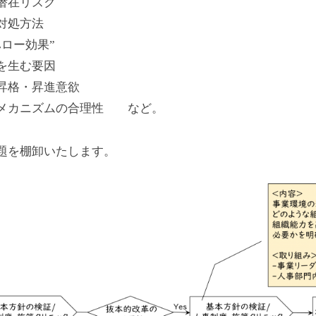
潜在リスク
対処方法
ロー効果”
を生む要因
昇格・昇進意欲
映メカニズムの合理性 など。
題を棚卸いたします。