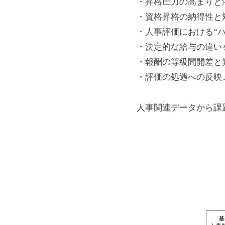
ン
・昇格圧力の高まりと
ク
壌
・資格昇格の納得性と
グ
づ
リ
・人事評価における“ハ
く
・決定的な給与の違い
ニ
り
・報酬の等級間開差と
」
ッ
・評価の処遇への反
を
ク
通
人事関連データから課
し
て
2023
年
、
7
組
月
織
22
の
日
「
by
自