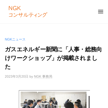
N
コ
G
ン
K
メ
テ
ニ
コ
ュ
ー
N
ン
ン
「
サ
ツ
G
仕
ル
組
へ
K
NGKニュース
テ
み
ス
コ
ィ
づ
ガスエネルギー新聞に「人事・総務向
キ
ン
ン
く
ッ
サ
けワークショップ」が掲載されまし
グ
り
プ
ル
」
た
テ
と
ィ
2023年3月20日
by
NGK 事務局
「
ン
土
壌
グ
づ
く
り