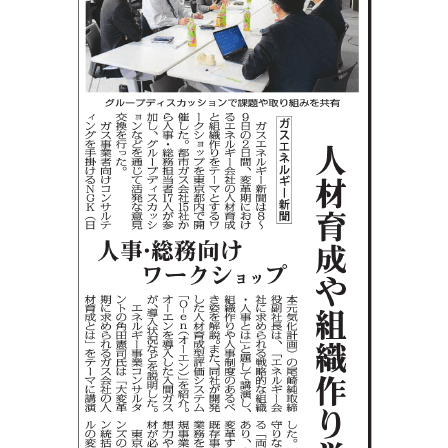
」
を
通
し
て
、
組
織
の
「
自
律
的
イ
ノ
ベ
ー
シ