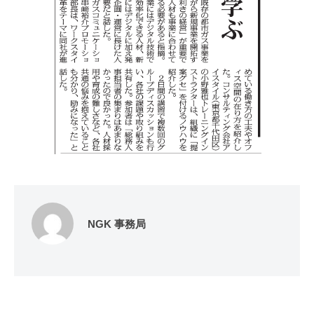
ョ
ン
」
を
支
援
NGK 事務局