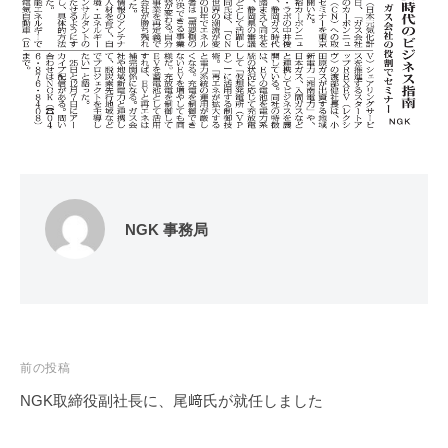
」
を
通
し
て
、
組
織
の
NGK 事務局
「
自
律
的
イ
投
前の投稿
ノ
稿
ベ
NGK取締役副社長に、尾﨑氏が就任しました
ー
ナ
シ