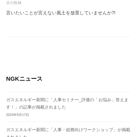
ビ
次の投稿
ョ
ゲ
言いたいことが言えない風土を放置していませんか?!
ン
ー
」
シ
を
ョ
支
ン
援
NGKニュース
ガスエネルギー新聞に「人事セミナー_評価の「お悩み」答えま
す！」の記事が掲載されました
2024年6月17日
ガスエネルギー新聞に「人事・総務向けワークショップ」が掲載