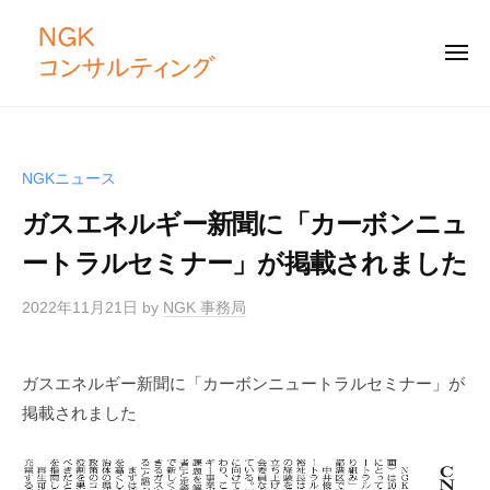
N
コ
G
ン
K
メ
テ
ニ
コ
ュ
ー
N
ン
ン
「
サ
ツ
G
仕
ル
組
へ
K
NGKニュース
テ
み
ス
コ
ィ
づ
ガスエネルギー新聞に「カーボンニュ
キ
ン
ン
く
ッ
サ
ートラルセミナー」が掲載されました
グ
り
プ
ル
」
2022年11月21日
by
NGK 事務局
テ
と
ィ
「
ン
土
ガスエネルギー新聞に「カーボンニュートラルセミナー」が
壌
グ
掲載されました
づ
く
り