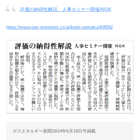
」
評価の納得性解説、人事セミナー開催/NGK
を
通
https://www.gas-enenews.co.jp/keiei-seisaku/40656/
し
て
、
組
織
の
「
自
律
的
イ
ノ
ベ
ガスエネルギー新聞2024年6月10日号掲載
ー
シ