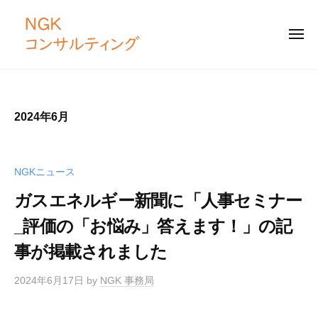
N
コ
G
ン
K
メ
テ
ニ
コ
ュ
ー
N
ン
ン
「
サ
ツ
G
仕
ル
組
へ
K
2024年6月
テ
み
ス
コ
ィ
づ
キ
ン
ン
く
ッ
サ
グ
NGKニュース
り
プ
ル
」
ガスエネルギー新聞に「人事セミナー
テ
と
_評価の「お悩み」答えます！」の記
ィ
「
ン
土
事が掲載されました
壌
グ
づ
2024年6月17日
by
NGK 事務局
く
り