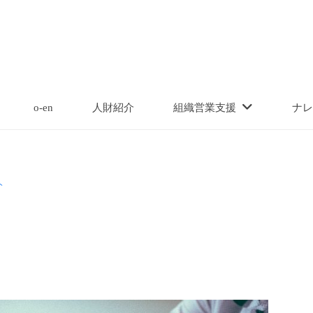
o-en
人財紹介
組織営業支援
ナレ
ト