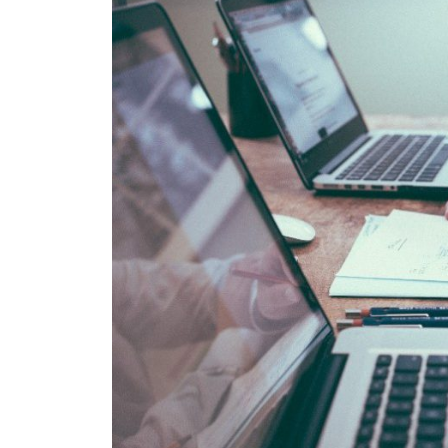
ン
壌
グ
づ
く
り
」
を
通
し
て
、
組
織
の
「
自