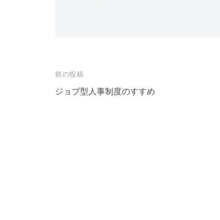
投
前の投稿
稿
ジョブ型人事制度のすすめ
ナ
ビ
ゲ
ー
シ
ョ
ン