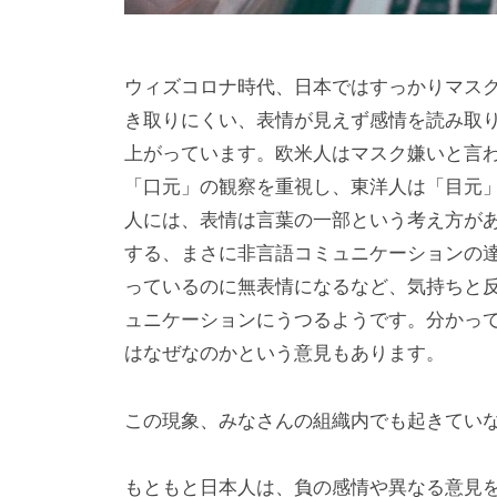
律
的
イ
ウィズコロナ時代、日本ではすっかりマス
ノ
き取りにくい、表情が見えず感情を読み取
ベ
上がっています。欧米人はマスク嫌いと言
ー
「口元」の観察を重視し、東洋人は「目元
シ
人には、表情は言葉の一部という考え方が
ョ
する、まさに非言語コミュニケーションの
ン
っているのに無表情になるなど、気持ちと
」
ュニケーションにうつるようです。分かっ
を
はなぜなのかという意見もあります。
支
援
この現象、みなさんの組織内でも起きてい
もともと日本人は、負の感情や異なる意見