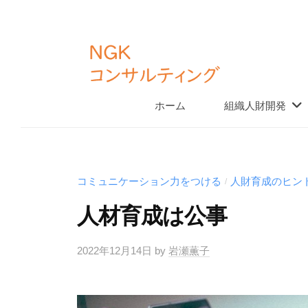
K
コ
コ
ン
ン
テ
サ
ン
ル
N
ホーム
組織人財開発
「
テ
ツ
G
仕
ィ
へ
組
K
ン
ス
み
グ
コ
キ
コミュニケーション力をつける
人財育成のヒン
/
づ
ッ
ン
く
人材育成は公事
プ
サ
り
ル
」
2022年12月14日
by
岩瀬薫子
テ
と
ィ
「
土