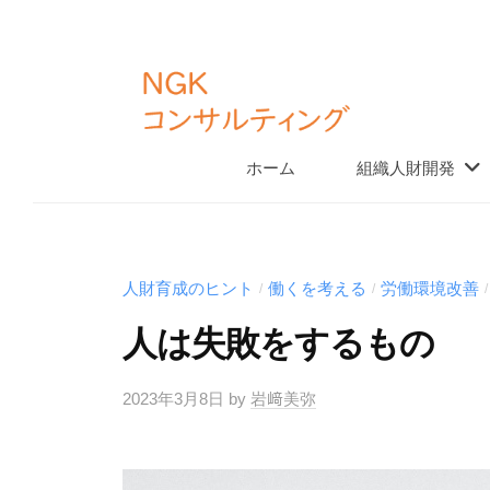
K
コ
コ
ン
ン
テ
サ
ン
ル
N
ホーム
組織人財開発
「
テ
ツ
G
仕
ィ
へ
組
K
ン
ス
み
グ
コ
キ
人財育成のヒント
働くを考える
労働環境改善
/
/
/
づ
ッ
ン
く
人は失敗をするもの
プ
サ
り
ル
」
2023年3月8日
by
岩﨑美弥
テ
と
ィ
「
土