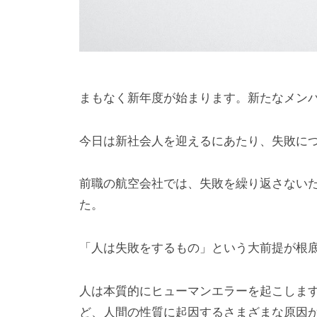
律
的
イ
ノ
ベ
まもなく新年度が始まります。新たなメン
ー
シ
今日は新社会人を迎えるにあたり、失敗に
ョ
ン
前職の航空会社では、失敗を繰り返さない
」
た。
を
支
「人は失敗をするもの」という大前提が根
援
人は本質的にヒューマンエラーを起こしま
ど、人間の性質に起因するさまざまな原因