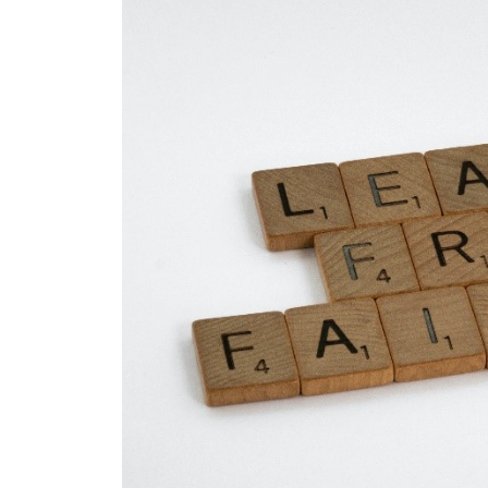
ン
壌
グ
づ
く
り
」
を
通
し
て
、
組
織
の
「
自