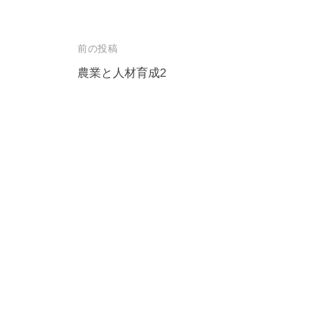
投
前の投稿
稿
農業と人材育成2
ナ
ビ
ゲ
ー
シ
ョ
ン