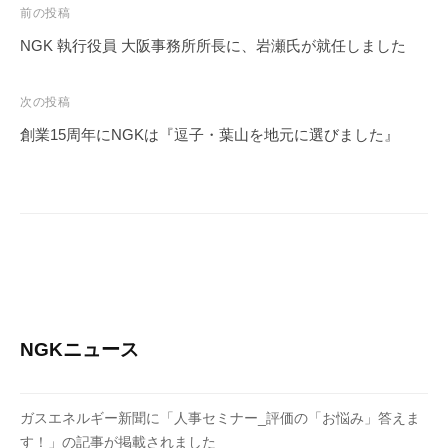
投
前の投稿
稿
NGK 執行役員 大阪事務所所長に、岩瀬氏が就任しました
ナ
ビ
次の投稿
ゲ
創業15周年にNGKは『逗子・葉山を地元に選びました』
ー
シ
ョ
ン
NGKニュース
ガスエネルギー新聞に「人事セミナー_評価の「お悩み」答えま
す！」の記事が掲載されました