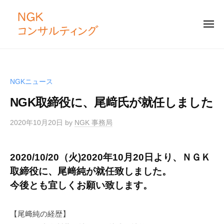
N
コ
G
ン
K
メ
テ
ニ
コ
ュ
ー
N
ン
ン
「
サ
ツ
G
仕
ル
組
へ
K
NGKニュース
テ
み
ス
コ
ィ
づ
NGK取締役に、尾﨑氏が就任しました
キ
ン
ン
く
ッ
サ
グ
り
2020年10月20日
by
NGK 事務局
プ
ル
」
テ
と
2020/10/20（火)2020年10月20日より、ＮＧＫ
ィ
「
取締役に、尾﨑純が就任致しました。
ン
土
今後とも宜しくお願い致します。
壌
グ
づ
く
【尾﨑純の経歴】
り