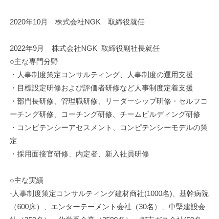
ョ
2020年10月 株式会社NGK 取締役就任
ン
」
2022年9月 株式会社NGK 取締役副社長就任
を
支
○主な専門分野
援
・人事制度策定コンサルティング、人事制度の運用支援
・目標設定研修および評価者研修など人事制度定着支援
・部門長研修、管理職研修、リーダーシップ研修・セルフコ
ーチング研修、コーチング研修、チームビルディング研修
・コンピテンシーアセスメント、コンピテンシーモデルの策
定
・採用面接官研修、内定者、新入社員研修
○主な実績
-人事制度策定コンサルティング建材商社(1000名)、基幹病院
（600床）、エンターテーメント会社（30名）、中堅建設会