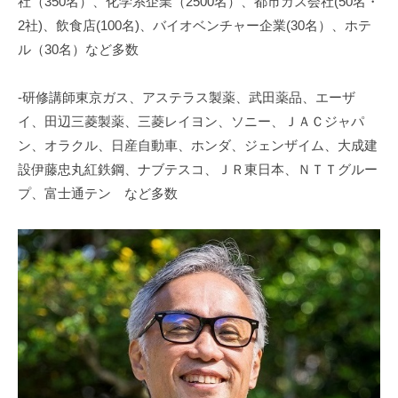
社（350名）、化学系企業（2500名）、都市ガス会社(50名・
2社)、飲食店(100名)、バイオベンチャー企業(30名）、ホテ
ル（30名）など多数
-研修講師東京ガス、アステラス製薬、武田薬品、エーザ
イ、田辺三菱製薬、三菱レイヨン、ソニー、ＪＡＣジャパ
ン、オラクル、日産自動車、ホンダ、ジェンザイム、大成建
設伊藤忠丸紅鉄鋼、ナブテスコ、ＪＲ東日本、ＮＴＴグルー
プ、富士通テン など多数