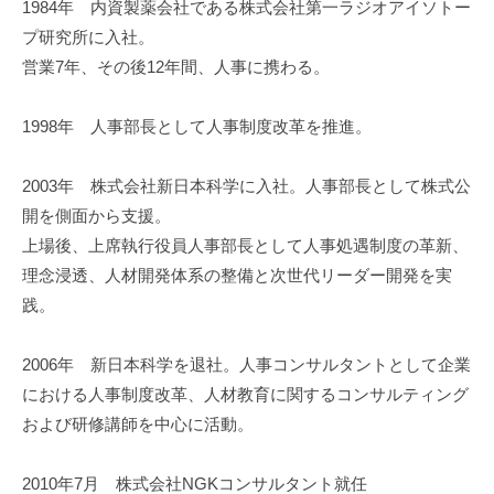
1984年 内資製薬会社である株式会社第一ラジオアイソトー
」
プ研究所に入社。
を
営業7年、その後12年間、人事に携わる。
通
し
1998年 人事部長として人事制度改革を推進。
て
、
2003年 株式会社新日本科学に入社。人事部長として株式公
組
開を側面から支援。
織
上場後、上席執行役員人事部長として人事処遇制度の革新、
の
「
理念浸透、人材開発体系の整備と次世代リーダー開発を実
自
践。
律
的
2006年 新日本科学を退社。人事コンサルタントとして企業
イ
における人事制度改革、人材教育に関するコンサルティング
ノ
および研修講師を中心に活動。
ベ
ー
2010年7月 株式会社NGKコンサルタント就任
シ