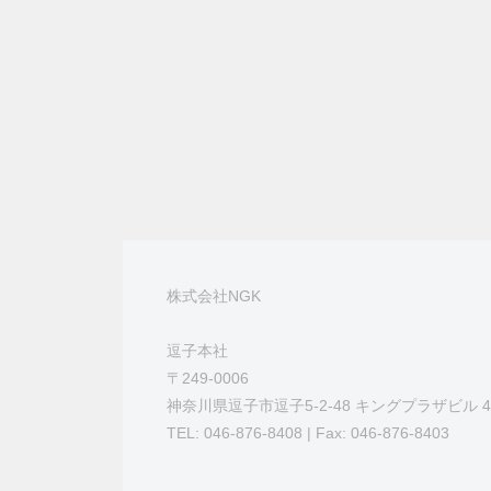
テ
と
合
ィ
「
土
ン
わ
壌
グ
づ
せ
く
New
り
」
2025
を
年
株式会社NGK
通
3
し
月
逗子本社
て
11
〒249-0006
、
日
神奈川県逗子市逗子5-2-48 キングプラザビル 4
組
TEL: 046-876-8408 | Fax: 046-876-8403
by
織
NGK
の