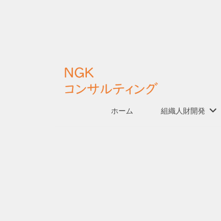
K
コ
ン
サ
コ
ル
ン
テ
テ
ィ
ン
ン
N
ホーム
組織人財開発
「
ツ
グ
G
仕
へ
組
K
ス
み
コ
キ
お
づ
ッ
ン
く
問
プ
サ
り
ル
」
い